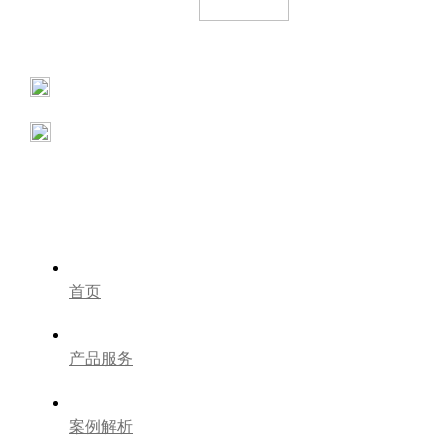
电话：023-62905278
地址：重庆南坪红星美凯龙拎包馆1层
重庆南岸区海铜路1号钻石国际B座6F
首页
产品服务
案例解析